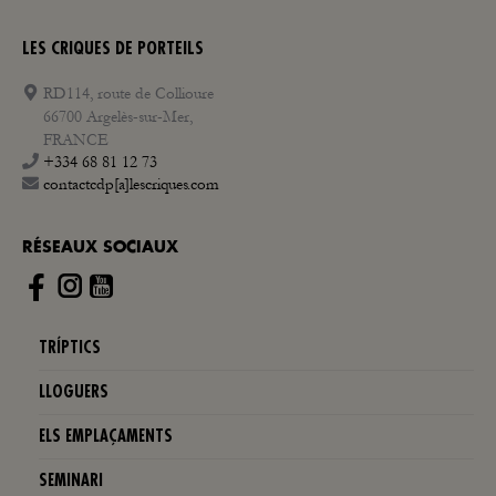
LES CRIQUES DE PORTEILS
RD114, route de Collioure
66700 Argelès-sur-Mer,
FRANCE
+334 68 81 12 73
contactcdp[a]lescriques.com
RÉSEAUX SOCIAUX
Instagram
TRÍPTICS
LLOGUERS
ELS EMPLAÇAMENTS
SEMINARI