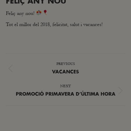
FELIÇ ANY NOU
Feliç any nou!
Tot el millor del 2018, felicitat, salut i vacances!
POST
PREVIOUS
NAVIGATION
Previous
VACANCES
post:
NEXT
Next
PROMOCIÓ PRIMAVERA D’ÚLTIMA HORA
post: