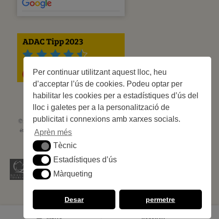
Per continuar utilitzant aquest lloc, heu
d’acceptar l’ús de cookies. Podeu optar per
habilitar les cookies per a estadístiques d’ús del
lloc i galetes per a la personalització de
publicitat i connexions amb xarxes socials.
©2023 Les Criques de Porteils | SIRET: 539 925 636 00026 - Classement 5
étoiles Tourisme N° C66-001852-002 du 5 août 2021 - 247 Emplacements
Aprèn més
Site web réalisé par
Cédric Postel Webmaster
Tècnic
Tècnic
Estadístiques d’ús
Estadístiques d’ús
Màrqueting
Màrqueting
Desar
permetre
MENU
RESERVA