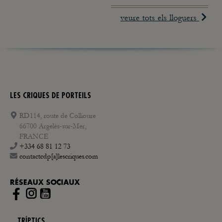
veure tots els lloguers
LES CRIQUES DE PORTEILS
RD114, route de Collioure
66700 Argelès-sur-Mer,
FRANCE
+334 68 81 12 73
contactcdp[a]lescriques.com
RÉSEAUX SOCIAUX
Instagram
TRÍPTICS