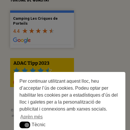
TURISME DE QUALITAT
Camping Les Criques de
Porteils
4.4
Per continuar utilitzant aquest lloc, heu
d’acceptar l’ús de cookies. Podeu optar per
habilitar les cookies per a estadístiques d’ús del
lloc i galetes per a la personalització de
publicitat i connexions amb xarxes socials.
©2023 Les Criques de Porteils | SIRET: 539 925 636 00026 - Classement 5
étoiles Tourisme N° C66-001852-002 du 5 août 2021 - 247 Emplacements
Aprèn més
Site web réalisé par
Cédric Postel Webmaster
Tècnic
Tècnic