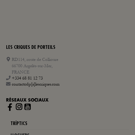
LES CRIQUES DE PORTEILS
RD114, route de Collioure
66700 Argelès-sur-Mer,
FRANCE
+334 68 81 12 73
contactcdp[a]lescriques.com
RÉSEAUX SOCIAUX
Instagram
TRÍPTICS