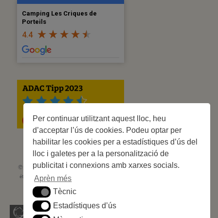
Camping Les Criques de
Porteils
4.4
Per continuar utilitzant aquest lloc, heu
d’acceptar l’ús de cookies. Podeu optar per
habilitar les cookies per a estadístiques d’ús del
lloc i galetes per a la personalització de
publicitat i connexions amb xarxes socials.
©2023 Les Criques de Porteils | SIRET: 539 925 636 00026 - Classement 5
étoiles Tourisme N° C66-001852-002 du 5 août 2021 - 247 Emplacements
Aprèn més
Site web réalisé par
Cédric Postel Webmaster
Tècnic
Tècnic
Estadístiques d’ús
Estadístiques d’ús