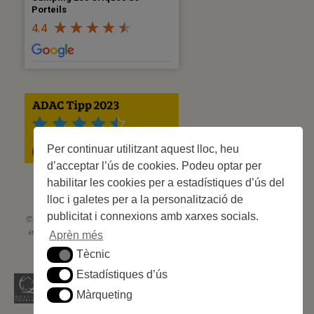
Porteils
4.4
Per continuar utilitzant aquest lloc, heu
d’acceptar l’ús de cookies. Podeu optar per
habilitar les cookies per a estadístiques d’ús del
lloc i galetes per a la personalització de
publicitat i connexions amb xarxes socials.
©2023 Les Criques de Porteils | SIRET: 539 925 636 00026 - Classement 5
étoiles Tourisme N° C66-001852-002 du 5 août 2021 - 247 Emplacements
Aprèn més
Site web réalisé par
Cédric Postel Webmaster
Tècnic
Tècnic
Estadístiques d’ús
Estadístiques d’ús
Màrqueting
Màrqueting