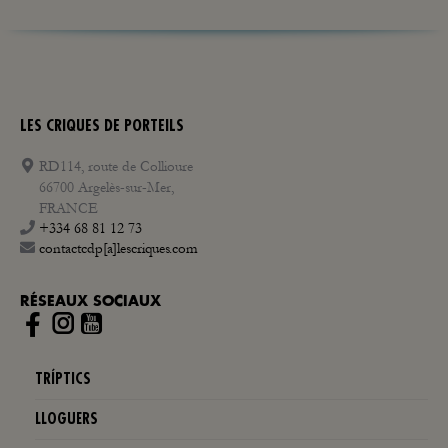
LES CRIQUES DE PORTEILS
RD114, route de Collioure
66700 Argelès-sur-Mer,
FRANCE
+334 68 81 12 73
contactcdp[a]lescriques.com
RÉSEAUX SOCIAUX
Instagram
TRÍPTICS
LLOGUERS