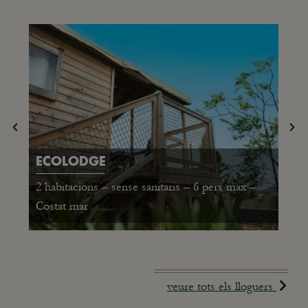
ECOLODGE
2 habitacions – sense sanitaris – 6 pers max –
Costat mar
veure tots els lloguers