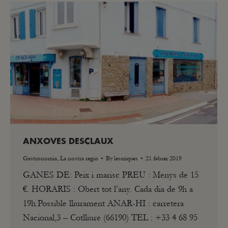
ANXOVES DESCLAUX
Gastronomia
,
La nostra regio
By
lescriques
21 febrer 2019
GANES DE: Peix i marisc PREU : Menys de 15
€. HORARIS : Obert tot l’any. Cada dia de 9h a
19h.Possible lliurament ANAR-HI : carretera
Nacional,3 – Cotlliure (66190) TEL : +33 4 68 95