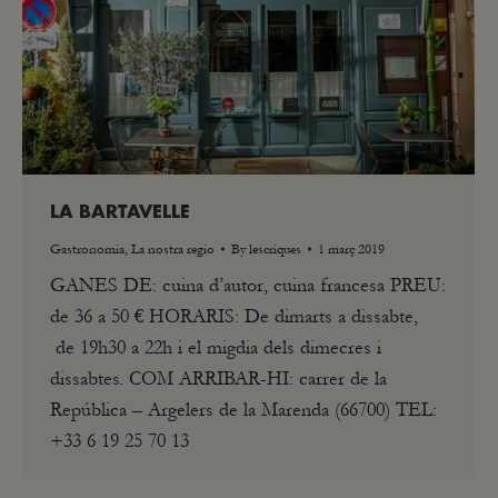
LA BARTAVELLE
Gastronomia
,
La nostra regio
By
lescriques
1 març 2019
GANES DE: cuina d’autor, cuina francesa PREU:
de 36 a 50 € HORARIS: De dimarts a dissabte,
de 19h30 a 22h i el migdia dels dimecres i
dissabtes. COM ARRIBAR-HI: carrer de la
República – Argelers de la Marenda (66700) TEL:
+33 6 19 25 70 13