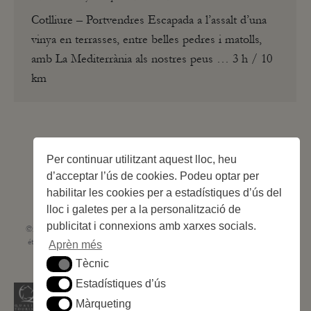
Cotlliure – Portvendres Escapada a l’assalt d’una
vinya en terrasses, entre belles pedres i matolls,
amb La Mediterrània als nostres peus … 3 h / 10
km
1
2
3
→
Per continuar utilitzant aquest lloc, heu
d’acceptar l’ús de cookies. Podeu optar per
habilitar les cookies per a estadístiques d’ús del
lloc i galetes per a la personalització de
publicitat i connexions amb xarxes socials.
©2023 Les Criques de Porteils | SIRET: 539 925 636 00026 - Classement 5
étoiles Tourisme N° C66-001852-002 du 5 août 2021 - 247 Emplacements
Aprèn més
Site web réalisé par
Cédric Postel Webmaster
Tècnic
Tècnic
Estadístiques d’ús
Estadístiques d’ús
Màrqueting
Màrqueting