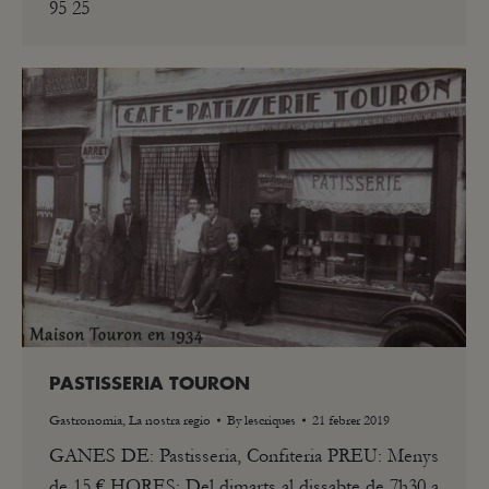
95 25
PASTISSERIA TOURON
Gastronomia
,
La nostra regio
By
lescriques
21 febrer 2019
GANES DE: Pastisseria, Confiteria PREU: Menys
de 15 € HORES: Del dimarts al dissabte de 7h30 a