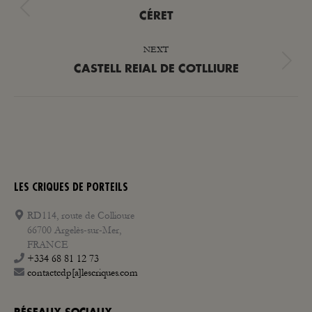
NAVIGATION
Previous
CÉRET
post:
NEXT
Next
CASTELL REIAL DE COTLLIURE
post:
LES CRIQUES DE PORTEILS
RD114, route de Collioure
66700 Argelès-sur-Mer,
FRANCE
+334 68 81 12 73
contactcdp[a]lescriques.com