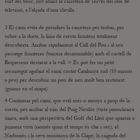
surt del bosc, just abans la carretera de servei del relé de
televisió, a l’alçada d’una clavilla.
3 El camí evita de prendres la carretera per trobar, per
sobre a la dreta, la línia de cresta frontera totalment
descoberta. Arribar ràpidament al Coll del Pou i al seu
passatge fronterer (barrera desmuntable) amb el castell de
Requesens destacat a la vall. > Es pot fer un petit
recorregut agafant el camí costat Catalunya sud (10 minuts
a peu) per descobrir un pou de neu molt ben restaurat
(guions en el mapa).
4 Continuar pel camí, que està més o menys a prop de la
cresta, per arribar al cim del Puig Neulós (vista panoràmica
única, amb una perspectiva del Golf del Lleó que apareix a
primera vista (només quan el temps és clar i sec), el
Narbonès i la seva muntanya de la Clape, la caiguda del