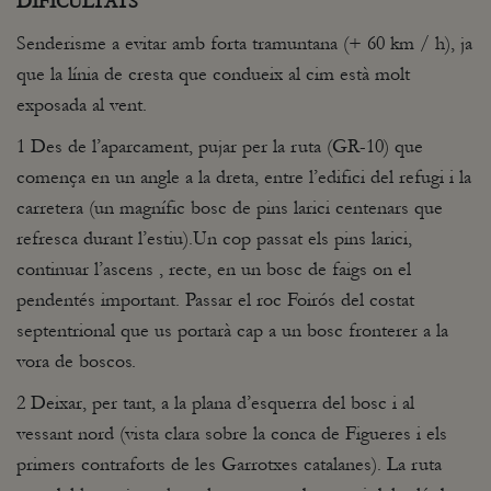
DIFICULTATS
Senderisme a evitar amb forta tramuntana (+ 60 km / h), ja
que la línia de cresta que condueix al cim està molt
exposada al vent.
1 Des de l’aparcament, pujar per la ruta (GR-10) que
comença en un angle a la dreta, entre l’edifici del refugi i la
carretera (un magnífic bosc de pins larici centenars que
refresca durant l’estiu).Un cop passat els pins larici,
continuar l’ascens , recte, en un bosc de faigs on el
pendentés important. Passar el roc Foirós del costat
septentrional que us portarà cap a un bosc fronterer a la
vora de boscos.
2 Deixar, per tant, a la plana d’esquerra del bosc i al
vessant nord (vista clara sobre la conca de Figueres i els
primers contraforts de les Garrotxes catalanes). La ruta