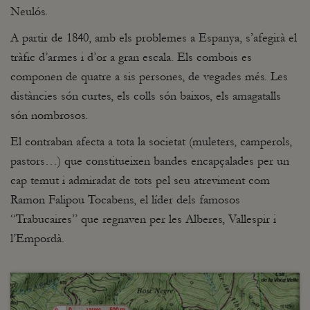
Neulós.
A partir de 1840, amb els problemes a Espanya, s’afegirà el
tràfic d’armes i d’or a gran escala. Els combois es
componen de quatre a sis persones, de vegades més. Les
distàncies són curtes, els colls són baixos, els amagatalls
són nombrosos.
El contraban afecta a tota la societat (muleters, camperols,
pastors…) que constitueixen bandes encapçalades per un
cap temut i admiradat de tots pel seu atreviment com
Ramon Falipou Tocabens, el líder dels famosos
“Trabucaires” que regnaven per les Alberes, Vallespir i
l’Empordà.